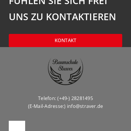
FÜHLEN SIE SICH FREI
UNS ZU KONTAKTIEREN
KONTAKT
Telefon: (+49-) 28281495
(E-Mail-Adresse:)
info@straver.de
Toggle